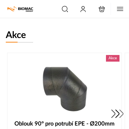
PŘESKOČIT NAVIGACI
Akce
Akce
Oblouk 90° pro potrubí EPE - Ø200mm