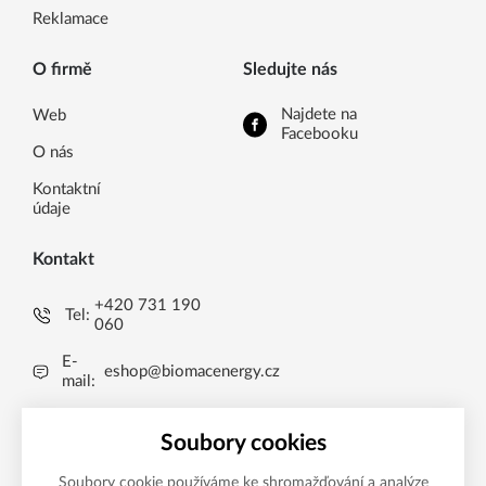
Reklamace
O firmě
Sledujte nás
Najdete na
Web
Facebooku
O nás
Kontaktní
údaje
Kontakt
+420 731 190
Tel:
060
E-
eshop@biomacenergy.cz
mail:
Uničov 1009, 783 91
Brníčko, CZ
Soubory cookies
Soubory cookie používáme ke shromažďování a analýze