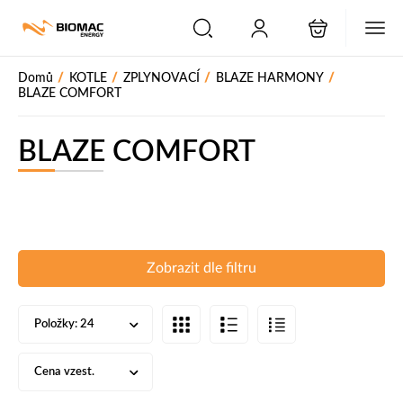
PŘESKOČIT NAVIGACI
/
/
/
/
Domů
KOTLE
ZPLYNOVACÍ
BLAZE HARMONY
BLAZE COMFORT
BLAZE COMFORT
Zobrazit dle filtru
Položky:
24
Cena vzest.