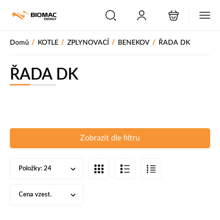
PŘESKOČIT NAVIGACI
/
/
/
/
Domů
KOTLE
ZPLYNOVACÍ
BENEKOV
ŘADA DK
ŘADA DK
Zobrazit dle filtru
Položky:
24
Cena vzest.