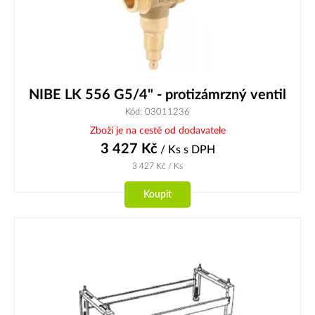
NIBE LK 556 G5/4" - protizámrzný ventil
Kód: 03011236
Zboží je na cestě od dodavatele
3 427
Kč
/ Ks
s DPH
3 427
Kč
/ Ks
Koupit