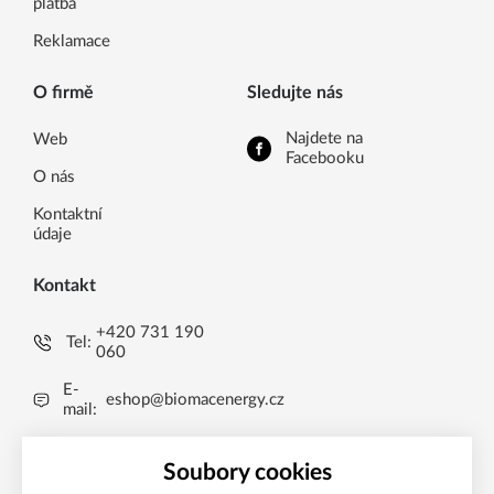
platba
Reklamace
O firmě
Sledujte nás
Najdete na
Web
Facebooku
O nás
Kontaktní
údaje
Kontakt
+420 731 190
Tel:
060
E-
eshop@biomacenergy.cz
mail:
Uničov 1009, 783 91
Brníčko, CZ
Soubory cookies