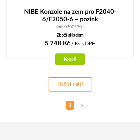
NIBE Konzole na zem pro F2040-
6/F2050-6 – pozink
Kód: 03005201
Zboží skladem
5 748
Kč
/ Ks
s DPH
Koupit
Načíst další
1