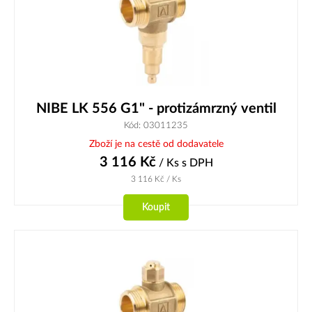
NIBE LK 556 G1" - protizámrzný ventil
Kód: 03011235
Zboží je na cestě od dodavatele
3 116
Kč
/ Ks
s DPH
3 116
Kč
/ Ks
Koupit