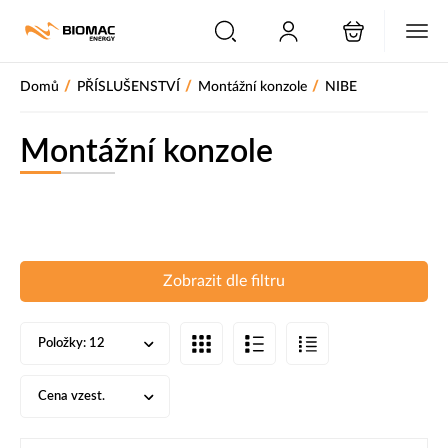
PŘESKOČIT NAVIGACI
/
/
/
Domů
PŘÍSLUŠENSTVÍ
Montážní konzole
NIBE
Montážní konzole
Zobrazit dle filtru
Položky:
12
Cena vzest.