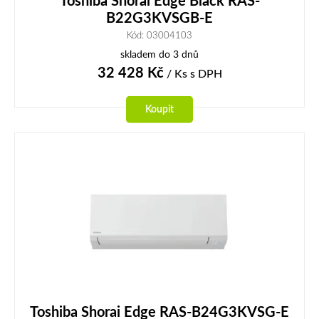
Toshiba Shorai Edge Black RAS-
B22G3KVSGB-E
Kód: 03004103
skladem do 3 dnů
32 428
Kč
/ Ks
s DPH
Koupit
Toshiba Shorai Edge RAS-B24G3KVSG-E