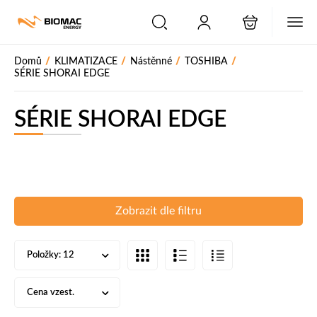
PŘESKOČIT NAVIGACI
/
/
/
/
Domů
KLIMATIZACE
Nástěnné
TOSHIBA
SÉRIE SHORAI EDGE
SÉRIE SHORAI EDGE
Zobrazit dle filtru
Položky:
12
Cena vzest.