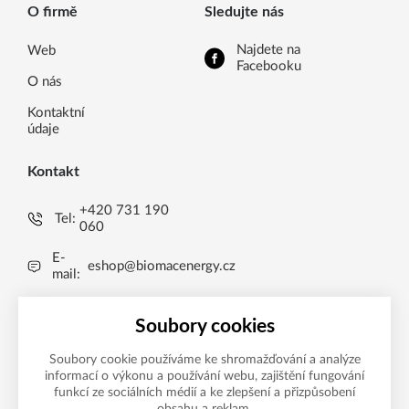
O firmě
Sledujte nás
Najdete na
Web
Facebooku
O nás
Kontaktní
údaje
Kontakt
+420 731 190
Tel:
060
E-
eshop@biomacenergy.cz
mail:
Uničov 1009, 783 91
Brníčko, CZ
Soubory cookies
Soubory cookie používáme ke shromažďování a analýze
informací o výkonu a používání webu, zajištění fungování
Možnosti platby
funkcí ze sociálních médií a ke zlepšení a přizpůsobení
obsahu a reklam.