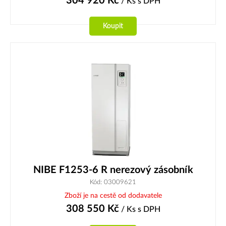
304 920
Kč
/ Ks
s DPH
Koupit
NIBE F1253-6 R nerezový zásobník
Kód: 03009621
Zboží je na cestě od dodavatele
308 550
Kč
/ Ks
s DPH