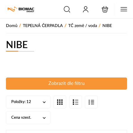
PŘESKOČIT NAVIGACI
/
/
/
Domů
TEPELNÁ ČERPADLA
TČ země / voda
NIBE
NIBE
Zobrazit dle filtru
Položky:
12
Cena vzest.