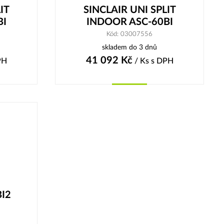
IT
SINCLAIR UNI SPLIT
BI
INDOOR ASC-60BI
Kód: 03007556
skladem do 3 dnů
41 092
Kč
PH
/ Ks
s DPH
Koupit
BI2