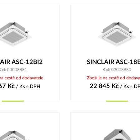
AIR ASC-12BI2
SINCLAIR ASC-18
Kód: 03008881
Kód: 03008880
 na cestě od dodavatele
Zboží je na cestě od dodava
67
Kč
22 845
Kč
/ Ks
s DPH
/ Ks
s D
Koupit
Koupit