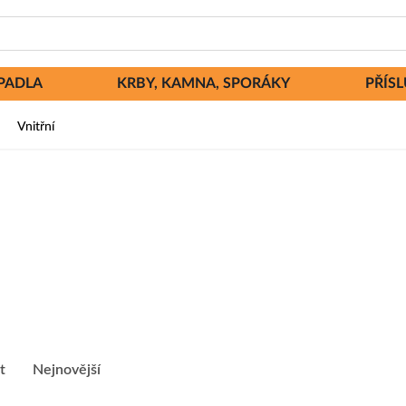
PADLA
KRBY, KAMNA, SPORÁKY
PŘÍS
/
Vnitřní
t
Nejnovější