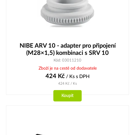
NIBE ARV 10 - adapter pro připojení
(M28×1,5) kombinaci s SRV 10
Kód: 03011210
Zboží je na cestě od dodavatele
424
Kč
/ Ks
s DPH
424
Kč
/ Ks
Koupit