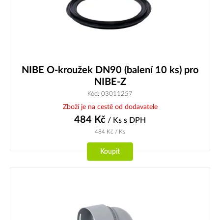
NIBE O-kroužek DN90 (balení 10 ks) pro
NIBE-Z
Kód: 03011257
Zboží je na cestě od dodavatele
484
Kč
/ Ks
s DPH
484
Kč
/ Ks
Koupit