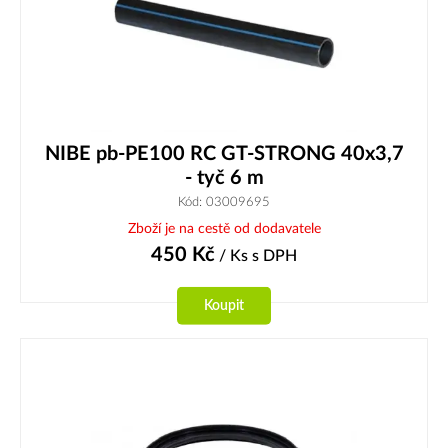
NIBE pb-PE100 RC GT-STRONG 40x3,7
- tyč 6 m
Kód: 03009695
Zboží je na cestě od dodavatele
450
Kč
/ Ks
s DPH
Koupit