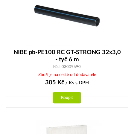
NIBE pb-PE100 RC GT-STRONG 32x3,0
- tyč 6 m
Kód: 03009690
Zboží je na cestě od dodavatele
305
Kč
/ Ks
s DPH
Koupit