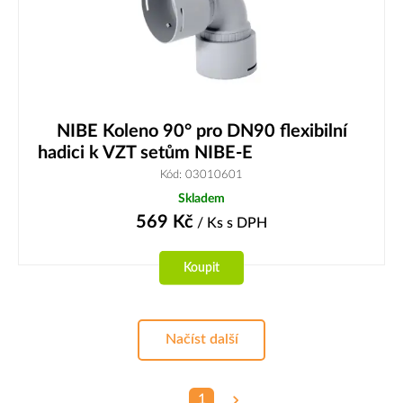
NIBE Koleno 90° pro DN90 flexibilní
hadici k VZT setům NIBE-E
Kód: 03010601
Skladem
569
Kč
/ Ks
s DPH
Koupit
Načíst další
1