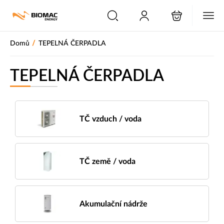
PŘESKOČIT NAVIGACI
/
Domů
TEPELNÁ ČERPADLA
TEPELNÁ ČERPADLA
TČ vzduch / voda
TČ země / voda
Akumulační nádrže