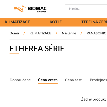
PŘESKOČIT NAVIGACI
KLIMATIZACE
KOTLE
TEPELNÁ ČER
/
/
/
Domů
KLIMATIZACE
Nástěnné
PANASONIC
ETHEREA SÉRIE
Doporučené
Cena vzest.
Cena sest.
Prodejnos
Žádný produkt 