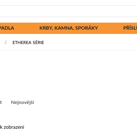
PADLA
KRBY, KAMNA, SPORÁKY
PŘÍS
/
ETHEREA SÉRIE
t
Nejnovější
k zobrazení