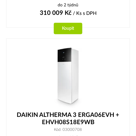
do 2 týdnů
310 009
Kč
/ Ks
s DPH
Koupit
DAIKIN ALTHERMA 3 ERGA06EVH +
EHVH08S18E9WB
Kód: 03000708