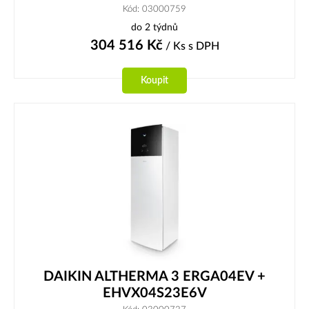
Kód: 03000759
do 2 týdnů
304 516
Kč
/ Ks
s DPH
Koupit
DAIKIN ALTHERMA 3 ERGA04EV +
EHVX04S23E6V