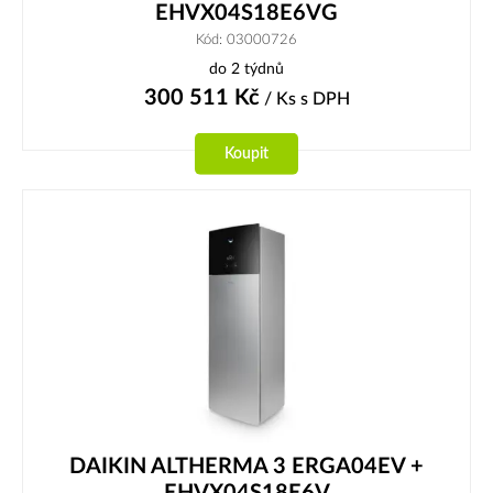
EHVX04S18E6VG
Kód: 03000726
do 2 týdnů
300 511
Kč
/ Ks
s DPH
Koupit
DAIKIN ALTHERMA 3 ERGA04EV +