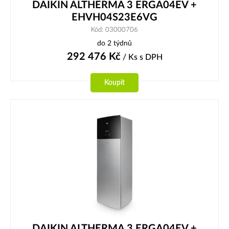
DAIKIN ALTHERMA 3 ERGA04EV +
EHVH04S23E6VG
Kód: 03000706
do 2 týdnů
292 476
Kč
/ Ks
s DPH
Koupit
DAIKIN ALTHERMA 3 ERGA04EV +