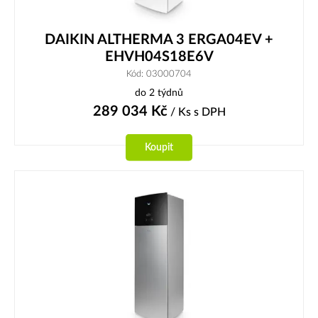
DAIKIN ALTHERMA 3 ERGA04EV +
EHVH04S18E6V
Kód: 03000704
do 2 týdnů
289 034
Kč
/ Ks
s DPH
Koupit