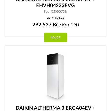
EHVH04S23EVG
Kód: 03000738
do 2 týdnů
292 537
Kč
/ Ks
s DPH
Koupit
DAIKIN ALTHERMA 3 ERGA04EV +