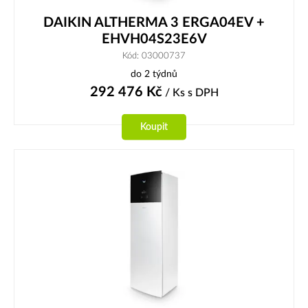
DAIKIN ALTHERMA 3 ERGA04EV +
EHVH04S23E6V
Kód: 03000737
do 2 týdnů
292 476
Kč
/ Ks
s DPH
Koupit