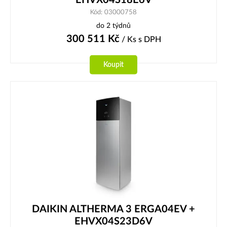
EHVX04S18E6V
Kód: 03000758
do 2 týdnů
300 511
Kč
/ Ks
s DPH
Koupit
DAIKIN ALTHERMA 3 ERGA04EV +
EHVX04S23D6V