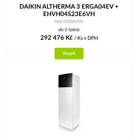
DAIKIN ALTHERMA 3 ERGA04EV +
EHVH04S23E6VH
Kód: 03000705
do 2 týdnů
292 476
Kč
/ Ks
s DPH
Koupit