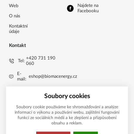
Najdete na
Web
Facebooku
O nás
Kontaktní
údaje
Kontakt
+420 731 190
Tel:
060
E-
eshop@biomacenergy.cz
mail:
Uničov 1009, 783 91
Brníčko, CZ
Soubory cookies
Soubory cookie používáme ke shromažďování a analýze
informací o výkonu a používání webu, zajištění fungování
Možnosti platby
funkcí ze sociálních médií a ke zlepšení a přizpůsobení
obsahu a reklam.