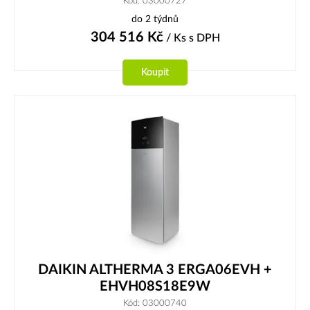
Kód: 03000727
do 2 týdnů
304 516
Kč
/ Ks
s DPH
Koupit
DAIKIN ALTHERMA 3 ERGA06EVH +
EHVH08S18E9W
Kód: 03000740