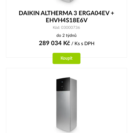
DAIKIN ALTHERMA 3 ERGA04EV +
EHVH4S18E6V
Kód: 03000736
do 2 týdnů
289 034
Kč
/ Ks
s DPH
Koupit