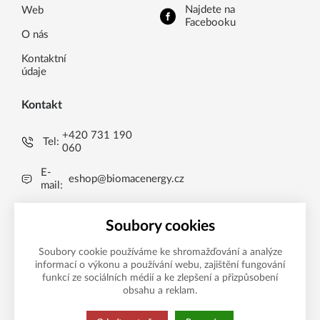
Najdete na
Web
Facebooku
O nás
Kontaktní
údaje
Kontakt
+420 731 190
Tel:
060
E-
eshop@biomacenergy.cz
mail:
Uničov 1009, 783 91
Brníčko, CZ
Soubory cookies
Soubory cookie používáme ke shromažďování a analýze
informací o výkonu a používání webu, zajištění fungování
Možnosti platby
funkcí ze sociálních médií a ke zlepšení a přizpůsobení
obsahu a reklam.