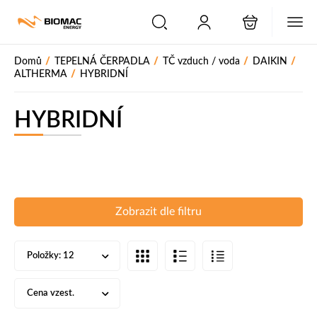
PŘESKOČIT NAVIGACI
/
/
/
/
Domů
TEPELNÁ ČERPADLA
TČ vzduch / voda
DAIKIN
/
ALTHERMA
HYBRIDNÍ
HYBRIDNÍ
Zobrazit dle filtru
Položky:
12
Cena vzest.